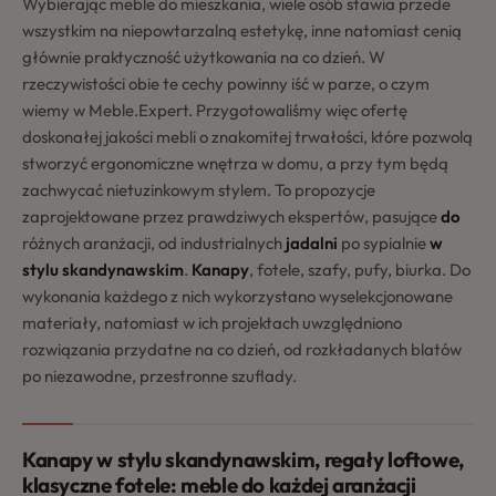
Wybierając meble do mieszkania, wiele osób stawia przede
wszystkim na niepowtarzalną estetykę, inne natomiast cenią
głównie praktyczność użytkowania na co dzień. W
rzeczywistości obie te cechy powinny iść w parze, o czym
wiemy w Meble.Expert. Przygotowaliśmy więc ofertę
doskonałej jakości mebli o znakomitej trwałości, które pozwolą
stworzyć ergonomiczne wnętrza w domu, a przy tym będą
zachwycać nietuzinkowym stylem. To propozycje
zaprojektowane przez prawdziwych ekspertów, pasujące
do
różnych aranżacji, od industrialnych
jadalni
po sypialnie
w
4.8
stylu skandynawskim
.
Kanapy
, fotele, szafy, pufy, biurka. Do
Na podstawie
177
opinii
z całego okresu
wykonania każdego z nich wykorzystano wyselekcjonowane
materiały, natomiast w ich projektach uwzględniono
rozwiązania przydatne na co dzień, od rozkładanych blatów
po niezawodne, przestronne szuflady.
Kanapy w stylu skandynawskim, regały loftowe,
klasyczne fotele: meble do każdej aranżacji