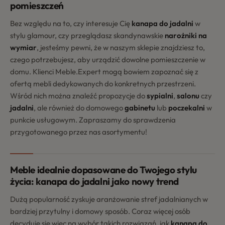
pomieszczeń
Bez względu na to, czy interesuje Cię
kanapa do jadalni
w
stylu glamour, czy przeglądasz skandynawskie
narożniki na
wymiar
, jesteśmy pewni, że w naszym sklepie znajdziesz to,
czego potrzebujesz, aby urządzić dowolne pomieszczenie w
domu. Klienci Meble.Expert mogą bowiem zapoznać się z
ofertą mebli dedykowanych do konkretnych przestrzeni.
Wśród nich można znaleźć propozycje do
sypialni
,
salonu
czy
jadalni
, ale również do domowego
gabinetu
lub
poczekalni
w
punkcie usługowym. Zapraszamy do sprawdzenia
przygotowanego przez nas asortymentu!
Meble idealnie dopasowane do Twojego stylu
życia: kanapa do jadalni jako nowy trend
Dużą popularność zyskuje aranżowanie stref jadalnianych w
bardziej przytulny i domowy sposób. Coraz więcej osób
decyduje się więc na wybór takich rozwiązań, jak
kanapa do