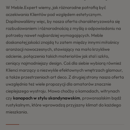
W Meble.Expert wiemy, jak różnorodne potrafią być
oczekiwania Klientów pod względem estetycznym.
Dopilnowaliśmy więc, by nasza oferta charakteryzowała się
rozbudowaniem i różnorodnością z myślą o odpowiadaniu na
potrzeby nawet najbardziej wymagających. Meble
doskonałej jakości znajdą tu zatem między innymi miłośnicy
aranżacji nowoczesnych, stawiający na mało krzykliwe
odcienie, połączenia takich materiałów jak stal i szkło,
ceniący najmodniejszy design. Coś dla siebie wybiorą również
Klienci marzący o niezwykle efektownych wnętrzach glamour,
a także przestrzeniach art deco. Z drugiej strony nasza oferta
uwzględnia też wiele propozycji dla amatorów znacznie
cieplejszego wystroju. Mowa choćby o komodach, witrynach
czy
kanapach w stylu skandynawskim
, prowansalskim bądź
rustykalnym, które wprowadzą przyjazny klimat do każdego
mieszkania.