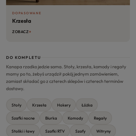
DOPASOWANE
Krzesła
ZOBACZ
DO KOMPLETU
Kanapa rzadko jedzie sama. Stoły, krzesła, komody i regały
mamy po to, żebyś urządził pokój jednym zamówieniem,
zamiast składać go z czterech sklepów i czterech terminów
dostawy.
Stoły
Krzesła
Hokery
Łóżka
Szafki nocne
Biurka
Komody
Regały
Stoliki i ławy
Szafki RTV
Szafy
Witryny