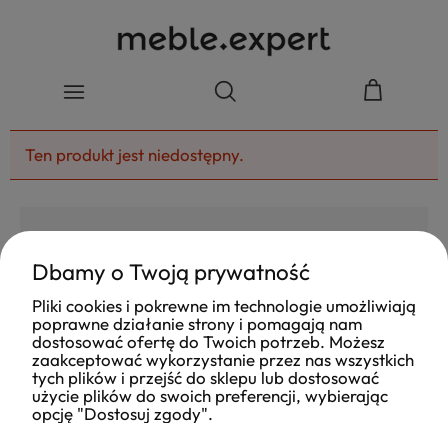
Ten produkt jest niedostępny.
Dbamy o Twoją prywatność
4.8
Pliki cookies i pokrewne im technologie umożliwiają
Na podstawie
poprawne działanie strony i pomagają nam
177
opinii
z całego okresu
dostosować ofertę do Twoich potrzeb. Możesz
Ocena
zaakceptować wykorzystanie przez nas wszystkich
tych plików i przejść do sklepu lub dostosować
Jak zbieramy opinie?
użycie plików do swoich preferencji, wybierając
opcję "Dostosuj zgody".
Ola
opinia niezweryfikowana