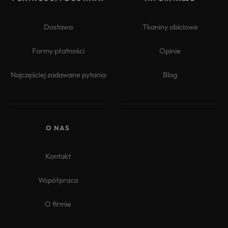
Dostawa
Tkaniny obiciowe
Formy płatności
Opinie
Najczęściej zadawane pytania
Blog
4.8
Na podstawie
177
opinii
z całego okresu
O NAS
Kontakt
Współpraca
O firmie