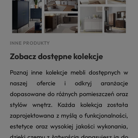
4.8
Na podstawie
177
opinii
z całego okresu
INNE PRODUKTY
Zobacz dostępne kolekcje
Poznaj inne kolekcje mebli dostępnych w
naszej ofercie i odkryj aranżacje
dopasowane do różnych pomieszczeń oraz
stylów wnętrz. Każda kolekcja została
zaprojektowana z myślą o funkcjonalności,
estetyce oraz wysokiej jakości wykonania,
dzięki czemu z łatwością dopasujesz ją do