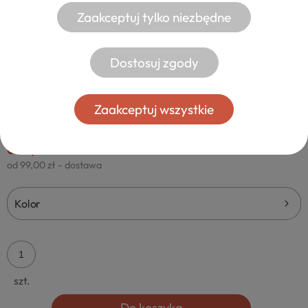
Zaakceptuj tylko niezbędne
Dostosuj zgody
BIURKO Z SZUFLADAMI CIEMNY BRĄZ
Zaakceptuj wszystkie
CORNELIA I16
669,00 zł
od 99,00 zł
- dostawa
Kolor
szt.
Do koszyka