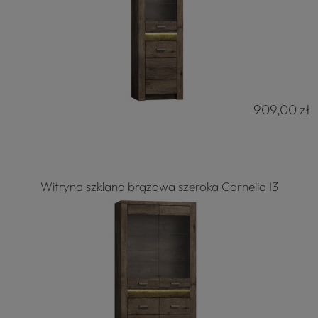
909,00 zł
4.8
Na podstawie
177
opinii
z całego okresu
Witryna szklana brązowa szeroka Cornelia I3