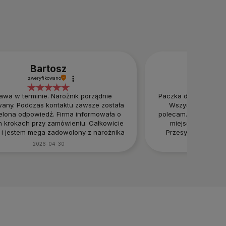
Bartosz
R
zweryfikowano
zwery
awa w terminie. Narożnik porządnie
Paczka dotarła do m
any. Podczas kontaktu zawsze została
Wszystko ok. Wyj
elona odpowiedź. Firma informowała o
polecam. Dobry konta
h krokach przy zamówieniu. Całkowicie
miejscach warto 
i jestem mega zadowolony z narożnika
Przesympatyczna o
) Można zaufać i brać w ciemno!
świetn
2026-04-30
20