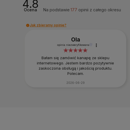
4.8
Ocena
Na podstawie
177
opinii
z całego okresu
Jak zbieramy opinie?
Ola
opinia niezweryfikowana
Bałam się zamówić kanapę ze sklepu
internetowego. Jestem bardzo pozytywnie
zaskoczona obsługą i jakością produktu.
Polecam.
2026-06-29