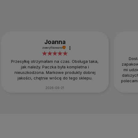
Joanna
zweryfikowano
Dost
Przesyłkę otrzymałam na czas. Obsługa taka,
zapakow
jak należy. Paczka była kompletna i
mi udzi
nieuszkodzona. Markowe produkty dobrej
dalszyc
jakości, chętnie wrócę do tego sklepu.
polecam 
:
2026-06-21