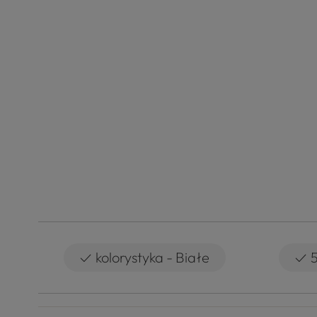
✓
✓
kolorystyka - Białe
5