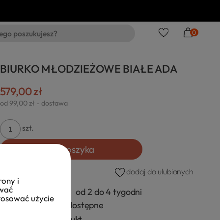
0
BIURKO MŁODZIEŻOWE BIAŁE ADA
579,00 zł
od 99,00 zł
- dostawa
szt.
Do koszyka
dodaj do ulubionych
rony i
ować
Czas realizacji:
od 2 do 4 tygodni
stosować użycie
Dostępność:
dostępne
Zapytaj o produkt