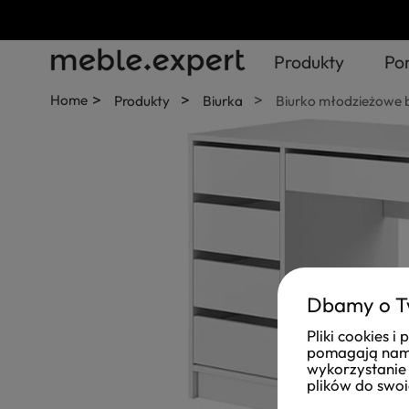
Produkty
Po
>
>
>
Home
Produkty
Biurka
Biurko młodzieżowe 
Dbamy o T
Pliki cookies 
pomagają nam 
wykorzystanie 
plików do swoi