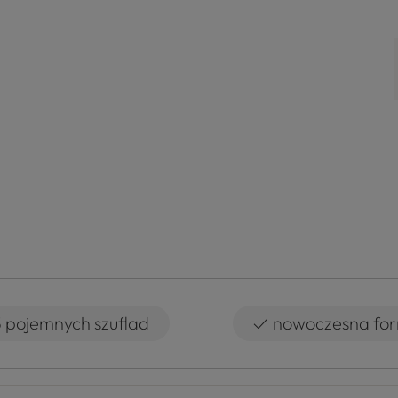
✓
 pojemnych szuflad
nowoczesna fo