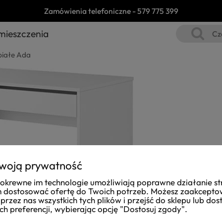
Zamówienia telefoniczne -
579 775 399
mieszczenia
białe Ada
woją prywatność
i pokrewne im technologie umożliwiają poprawne działanie st
dostosować ofertę do Twoich potrzeb. Możesz zaakcept
przez nas wszystkich tych plików i przejść do sklepu lub do
ch preferencji, wybierając opcję "Dostosuj zgody".