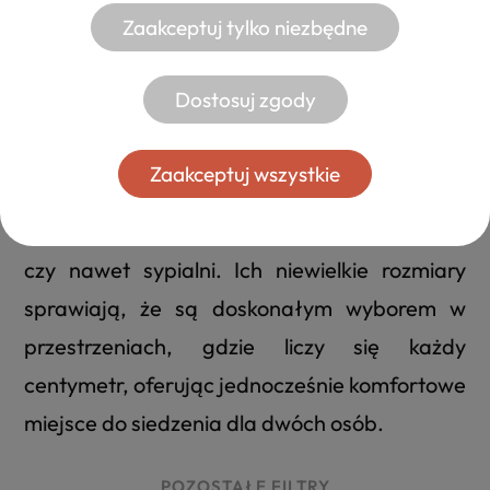
MAŁE I UŻYTECZNE
Zaakceptuj tylko niezbędne
Sofy dwuosobowe
Dostosuj zgody
Sofy dwuosobowe, znane również jako
kanapy dla dwóch osób, to kompaktowe i
Zaakceptuj wszystkie
wygodne rozwiązanie do każdego wnętrza,
idealne dla mniejszych salonów, gabinetów
czy nawet sypialni. Ich niewielkie rozmiary
sprawiają, że są doskonałym wyborem w
przestrzeniach, gdzie liczy się każdy
centymetr, oferując jednocześnie komfortowe
miejsce do siedzenia dla dwóch osób.
POZOSTAŁE FILTRY