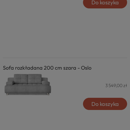
Do koszyka
4.8
Na podstawie
177
opinii
z całego okresu
Sofa rozkładana 200 cm szara - Oslo
3 549,00 zł
Do koszyka