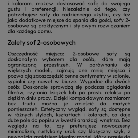
i kolorom, możesz dostosować sofę do swojego
gustu i preferencji. Niezależnie od tego, czy
potrzebujesz sofy do codziennego użytku, czy też
jako dodatkowe miejsce do spania dla gości, sofy 2-
osobowe są praktycznym i stylowym rozwiązaniem
dla każdego domu.
Zalety sof 2-osobowych
Oszczędność miejsca: 2-osobowe sofy są
doskonałym wyborem dla osób, które mają
ograniczoną przestrzeń. W porównaniu do
większych modeli, zajmują one mniej miejsca i
pozwalają zaoszczędzić cenne centymetry w salonie,
sypialni czy nawet w biurze. Wygodne dla dwóch
osób: Doskonale sprawdzą się podczas oglądania
filmów, czytania książek lub po prostu relaksu po
ciężkim dniu pracy. Dzięki kompaktowym rozmiarom
bez trudu można je zmieścić do małych
pomieszczeń. Estetyczny wygląd: sofy są dostępne
w różnych stylach, kształtach i kolorach, co daje
duże pole do popisu w kwestii aranżacji wnętrza. Bez
względu na to, czy preferujesz nowoczesny
minimalizm, rustykalny urok czy klasyczny szyk, z
pewnością znajdziesz idealny model, który pasuje do