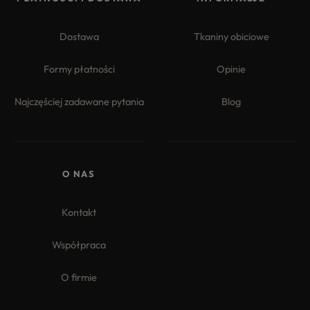
Dostawa
Tkaniny obiciowe
Formy płatności
Opinie
Najczęściej zadawane pytania
Blog
4.8
Na podstawie
177
opinii
z całego okresu
O NAS
Kontakt
Współpraca
O firmie