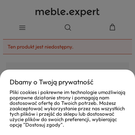
Ten produkt jest niedostępny.
Dbamy o Twoją prywatność
4.8
Pliki cookies i pokrewne im technologie umożliwiają
Na podstawie
poprawne działanie strony i pomagają nam
177
opinii
z całego okresu
dostosować ofertę do Twoich potrzeb. Możesz
Ocena
zaakceptować wykorzystanie przez nas wszystkich
tych plików i przejść do sklepu lub dostosować
Jak zbieramy opinie?
użycie plików do swoich preferencji, wybierając
opcję "Dostosuj zgody".
Ola
opinia niezweryfikowana