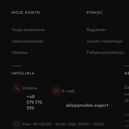
MOJE KONTO
POMOC
Twoje zamówienia
Regulamin
Ustawienia konta
Zwroty i reklamacje
Ulubione
Polityka prywatności
INFOLINIA
N
Za
Infolinia
E-mail:
no
+48
of
579 775
sklep@meble.expert
399
Kl
wy
Pon - Pt: 08:00 - 16:00 i Sob: 09:00 - 13:00
ne