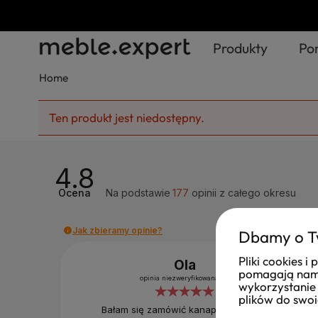
Produkty
Po
Home
Ten produkt jest niedostępny.
4.8
Ocena
Na podstawie
177
opinii
z całego okresu
Jak zbieramy opinie?
Dbamy o T
Pliki cookies 
Ola
pomagają nam 
opinia niezweryfikowana
wykorzystanie 
plików do swoi
Bałam się zamówić kanapę ze sklepu