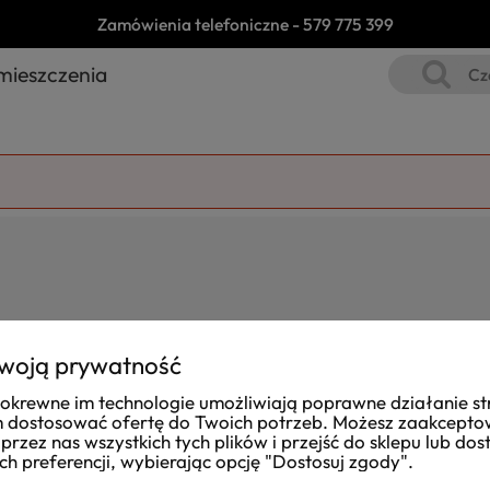
Zamówienia telefoniczne -
579 775 399
mieszczenia
woją prywatność
i pokrewne im technologie umożliwiają poprawne działanie st
Joanna
dostosować ofertę do Twoich potrzeb. Możesz zaakcept
zweryfikowano
przez nas wszystkich tych plików i przejść do sklepu lub do
ch preferencji, wybierając opcję "Dostosuj zgody".
Dost
Przesyłkę otrzymałam na czas. Obsługa taka,
zapakow