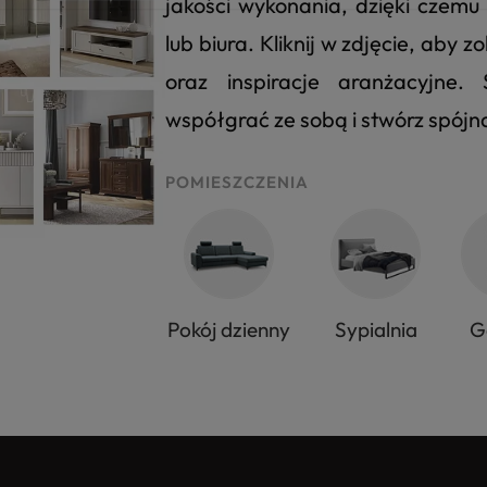
jakości wykonania, dzięki czem
lub biura. Kliknij w zdjęcie, aby
oraz inspiracje aranżacyjne
współgrać ze sobą i stwórz spój
POMIESZCZENIA
Pokój dzienny
Sypialnia
G