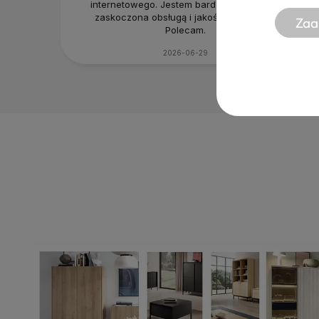
internetowego. Jestem bardzo pozytywnie
zaskoczona obsługą i jakością produktu.
Zaa
Polecam.
2026-06-29