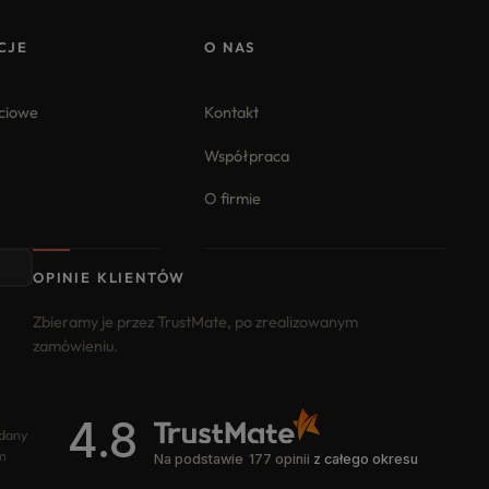
CJE
O NAS
iciowe
Kontakt
Współpraca
O firmie
OPINIE KLIENTÓW
Zbieramy je przez TrustMate, po zrealizowanym
zamówieniu.
4.8
odany
m
Na podstawie
177
opinii
z całego okresu