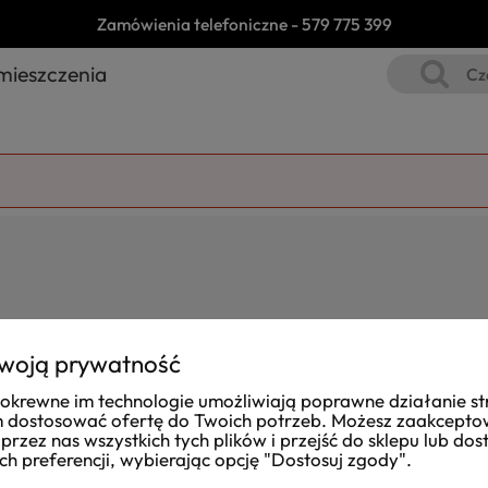
Zamówienia telefoniczne -
579 775 399
mieszczenia
woją prywatność
i pokrewne im technologie umożliwiają poprawne działanie st
Joanna
dostosować ofertę do Twoich potrzeb. Możesz zaakcept
zweryfikowano
przez nas wszystkich tych plików i przejść do sklepu lub do
ch preferencji, wybierając opcję "Dostosuj zgody".
Dost
Przesyłkę otrzymałam na czas. Obsługa taka,
zapakow