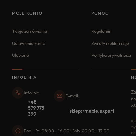
MOJE KONTO
POMOC
Twoje zamówienia
Regulamin
Ustawienia konta
Zwroty i reklamacje
Ulubione
Polityka prywatności
INFOLINIA
N
Za
Infolinia
E-mail:
no
+48
of
579 775
sklep@meble.expert
399
Kl
wy
Pon - Pt: 08:00 - 16:00 i Sob: 09:00 - 13:00
ne